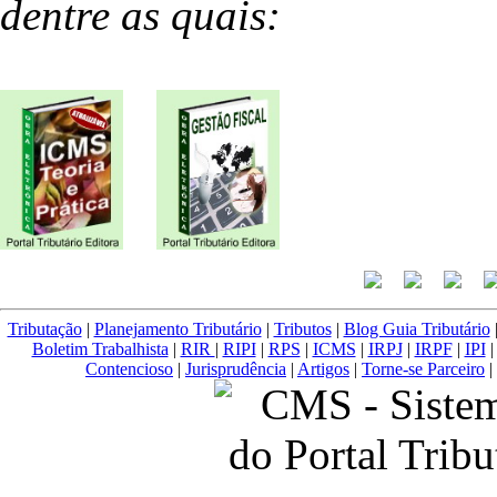
dentre as quais:
Tributação
|
Planejamento Tributário
|
Tributos
|
Blog Guia Tributário
Boletim Trabalhista
|
RIR
|
RIPI
|
RPS
|
ICMS
|
IRPJ
|
IRPF
|
IPI
Contencioso
|
Jurisprudência
|
Artigos
|
Torne-se Parceiro
|