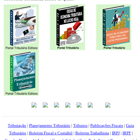
Tributação
|
Planejamento Tributário
|
Tributos
|
Publicações Fiscais
|
Guia
Tributário
|
Boletim Fiscal e Contábil
|
Boletim Trabalhista
|
IRPJ
|
IRPF
|