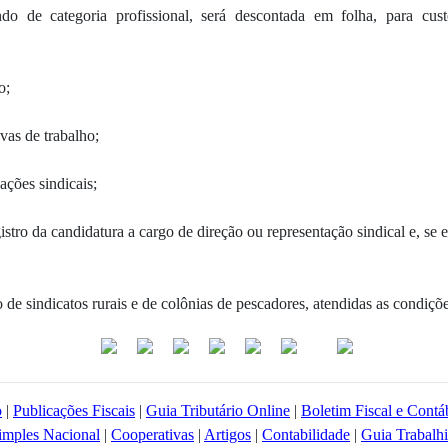
do de categoria profissional, será descontada em folha, para custe
o;
ivas de trabalho;
ações sindicais;
stro da candidatura a cargo de direção ou representação sindical e, se e
de sindicatos rurais e de colônias de pescadores, atendidas as condições
o
|
Publicações Fiscais
|
Guia Tributário Online
|
Boletim Fiscal e Contá
imples Nacional
|
Cooperativas
|
Artigos
|
Contabilidade
|
Guia Trabalhi