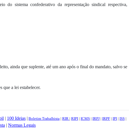
io do sistema confederativo da representação sindical respectiva,
leito, ainda que suplente, até um ano após o final do mandato, salvo se
 que a lei estabelecer.
bil
|
100 Ideias
|
Boletim Trabalhista
|
RIR
|
RIPI
|
ICMS
|
IRPJ
|
IRPF
|
IPI
|
ISS
|
sta
|
Normas Legais