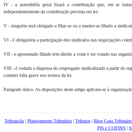
IV - a assembléia geral fixará a contribuição que, em se tratan
independentemente da contribuição prevista em lei;
V - ninguém será obrigado a filiar-se ou a manter-se filiado a sindicat
VI - é obrigatória a participação dos sindicatos nas negociações colet
VII - o aposentado filiado tem direito a votar e ser votado nas organiz
VIII - é vedada a dispensa do empregado sindicalizado a partir do regi
cometer falta grave nos termos da lei.
Parágrafo único. As disposições deste artigo aplicam-se à organização 
Tributação
|
Planejamento Tributário
|
Tributos
|
Blog Guia Tributári
PIS e COFINS
|
S