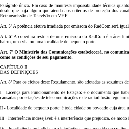
Parágrafo único. Em caso de manifesta impossibilidade técnica quanto 
desde que haja algum que atenda aos critérios de proteção dos can
Retransmissão de Televisão em VHF.
Art. 5º A potência efetiva irradiada por emissora do RadCom será igual o
Art. 6º A cobertura restrita de uma emissora do RadCom é a área limi
bairro, uma vila ou uma localidade de pequeno porte.
Art. 7º O Ministério das Comunicações estabelecerá, no comunicado
como as condições de seu pagamento.
CAPÍTULO II
DAS DEFINIÇÕES
Art. 8º Para os efeitos deste Regulamento, são adotadas as seguintes de
I - Licença para Funcionamento de Estação: é o documento que habilita
causadas por estações de telecomunicações e de radiodifusão regularme
II - Localidade de pequeno porte: é toda cidade ou povoado cuja área ur
III - Interferência indesejável: é a interferência que prejudica, de mo
IV - Interferência prejudicial: é a interferência que, repetida ou cont