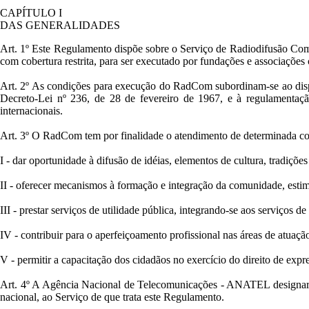
CAPÍTULO I
DAS GENERALIDADES
Art. 1º Este Regulamento dispõe sobre o Serviço de Radiodifusão Comu
com cobertura restrita, para ser executado por fundações e associações 
Art. 2º As condições para execução do RadCom subordinam-se ao dispos
Decreto-Lei nº 236, de 28 de fevereiro de 1967, e à regulamentaç
internacionais.
Art. 3º O RadCom tem por finalidade o atendimento de determinada co
I - dar oportunidade à difusão de idéias, elementos de cultura, tradiçõe
II - oferecer mecanismos à formação e integração da comunidade, estimu
III - prestar serviços de utilidade pública, integrando-se aos serviços de
IV - contribuir para o aperfeiçoamento profissional nas áreas de atuação
V - permitir a capacitação dos cidadãos no exercício do direito de expr
Art. 4º A Agência Nacional de Telecomunicações - ANATEL designará 
nacional, ao Serviço de que trata este Regulamento.