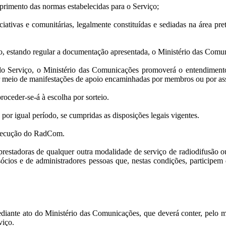
primento das normas estabelecidas para o Serviço;
iativas e comunitárias, legalmente constituídas e sediadas na área pre
ço, estando regular a documentação apresentada, o Ministério das Comun
do Serviço, o Ministério das Comunicações promoverá o entendimento 
por meio de manifestações de apoio encaminhadas por membros ou por as
roceder-se-á à escolha por sorteio.
 por igual período, se cumpridas as disposições legais vigentes.
 execução do RadCom.
estadoras de qualquer outra modalidade de serviço de radiodifusão ou d
cios e de administradores pessoas que, nestas condições, participem 
iante ato do Ministério das Comunicações, que deverá conter, pelo me
viço.