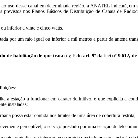
ao uso desse canal em determinada região, a ANATEL indicará, em subst
ais previstos nos Planos Básicos de Distribuição de Canais de Rad
u inferior a vinte e cinco watts.
tada por um raio igual ou inferior a mil metros a partir da antena t
 de habilitação de que trata o § lº do art. 9º da Lei nº 9.612, d
finições:
 a estação a funcionar em caráter definitivo, e que explicita a condi
nte instaladas;
bana possa estar contida nos limites de uma área de cobertura restrita;
do levemente perceptível, o serviço prestado por uma estação de telecomu
inuamente, prejudica ou interrompe o serviço prestado por uma estação d