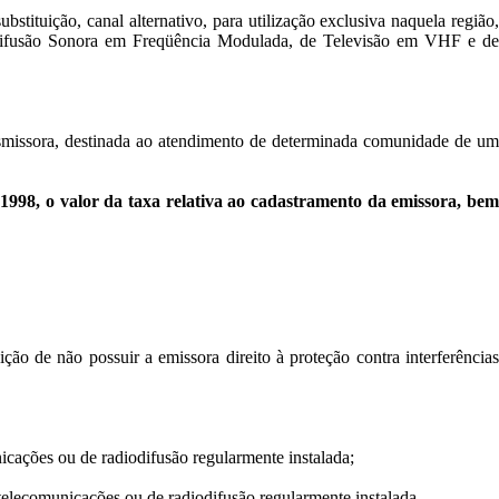
ituição, canal alternativo, para utilização exclusiva naquela região,
iodifusão Sonora em Freqüência Modulada, de Televisão em VHF e de
ransmissora, destinada ao atendimento de determinada comunidade de um
e 1998, o valor da taxa relativa ao cadastramento da emissora, bem
ção de não possuir a emissora direito à proteção contra interferências
nicações ou de radiodifusão regularmente instalada;
e telecomunicações ou de radiodifusão regularmente instalada.