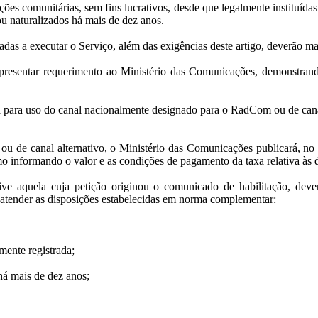
es comunitárias, sem fins lucrativos, desde que legalmente instituídas
 ou naturalizados há mais de dez anos.
zadas a executar o Serviço, além das exigências deste artigo, deverão m
resentar requerimento ao Ministério das Comunicações, demonstrando
para uso do canal nacionalmente designado para o RadCom ou de canal al
 ou de canal alternativo, o Ministério das Comunicações publicará, no
o informando o valor e as condições de pagamento da taxa relativa às 
ve aquela cuja petição originou o comunicado de habilitação, deve
 atender as disposições estabelecidas em norma complementar:
amente registrada;
 há mais de dez anos;