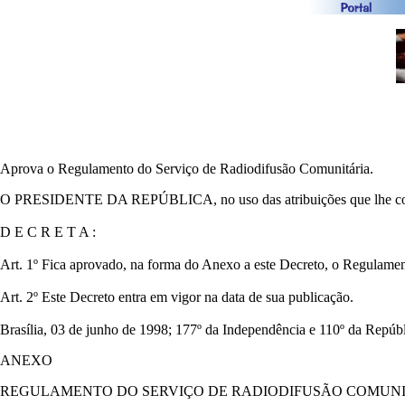
Aprova o Regulamento do Serviço de Radiodifusão Comunitária.
O PRESIDENTE DA REPÚBLICA, no uso das atribuições que lhe confere o
D E C R E T A :
Art. 1º Fica aprovado, na forma do Anexo a este Decreto, o Regulamen
Art. 2º Este Decreto entra em vigor na data de sua publicação.
Brasília, 03 de junho de 1998; 177º da Independência e 110º da Repúbl
ANEXO
REGULAMENTO DO SERVIÇO DE RADIODIFUSÃO COMUN