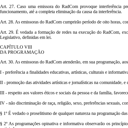
Art. 27. Caso uma emissora do RadCom provoque interferência pre
funcionamento, até a completa eliminação da causa da interferência.
Art. 28. As emissoras do RadCom cumprirão período de oito horas, co
Art. 29. É vedada a formação de redes na execução do RadCom, excetu
Legislativo, definidas em lei.
CAPÍTULO VIII
DA PROGRAMAÇÃO
Art. 30. As emissoras do RadCom atenderão, em sua programação, aos 
I - preferência a finalidades educativas, artísticas, culturais e inform
II - promoção das atividades artísticas e jornalísticas na comunidade,
III - respeito aos valores éticos e sociais da pessoa e da família, fav
IV - não discriminação de raça, religião, sexo, preferências sexuais, co
§ 1º É vedado o proselitismo de qualquer natureza na programação das 
§ 2º As programações opinativa e informativa observarão os princípios