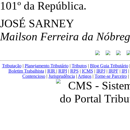
101º da República.
JOSÉ SARNEY
Mailson Ferreira da Nóbre
Tributação
|
Planejamento Tributário
|
Tributos
|
Blog Guia Tributário
Boletim Trabalhista
|
RIR
|
RIPI
|
RPS
|
ICMS
|
IRPJ
|
IRPF
|
IPI
Contencioso
|
Jurisprudência
|
Artigos
|
Torne-se Parceiro
|