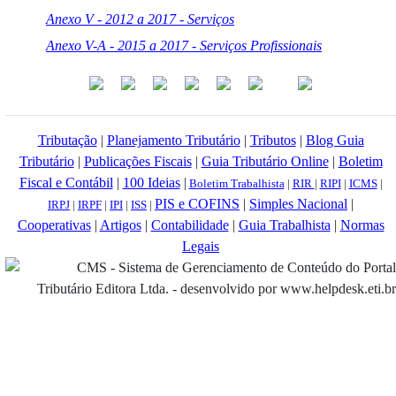
Anexo V - 2012 a 2017 - Serviços
Anexo V-A - 2015 a 2017 - Serviços Profissionais
Tributação
|
Planejamento Tributário
|
Tributos
|
Blog Guia
Tributário
|
Publicações Fiscais
|
Guia Tributário Online
|
Boletim
Fiscal e Contábil
|
100 Ideias
|
Boletim Trabalhista
|
RIR
|
RIPI
|
ICMS
|
PIS e COFINS
|
Simples Nacional
|
IRPJ
|
IRPF
|
IPI
|
ISS
|
Cooperativas
|
Artigos
|
Contabilidade
|
Guia Trabalhista
|
Normas
Legais