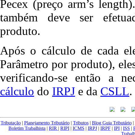
Pecex (preço arm’s length)
também deve ser efetuad
produto.
Após o cálculo de cada el
Parâmetro por produto), ele
verificando-se então a n
cálculo
do
IRPJ
e da
CSLL
.
Tributação
|
Planejamento Tributário
|
Tributos
|
Blog Guia Tributário
|
Boletim Trabalhista
|
RIR
|
RIPI
|
ICMS
|
IRPJ
|
IRPF
|
IPI
|
ISS
|
Trabalh