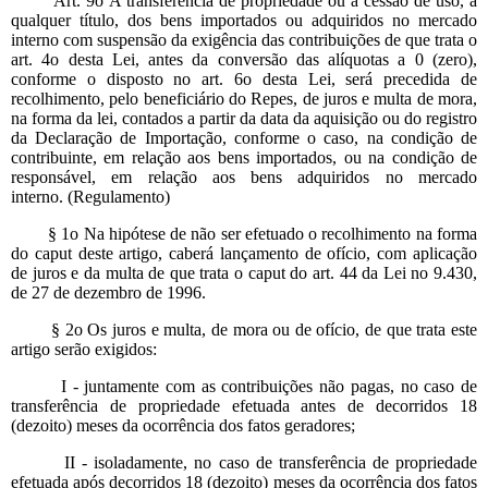
Art. 9o A transferência de propriedade ou a cessão de uso, a
qualquer título, dos bens importados ou adquiridos no mercado
interno com suspensão da exigência das contribuições de que trata o
art. 4o desta Lei, antes da conversão das alíquotas a 0 (zero),
conforme o disposto no art. 6o desta Lei, será precedida de
recolhimento, pelo beneficiário do Repes, de juros e multa de mora,
na forma da lei, contados a partir da data da aquisição ou do registro
da Declaração de Importação, conforme o caso, na condição de
contribuinte, em relação aos bens importados, ou na condição de
responsável, em relação aos bens adquiridos no mercado
interno. (Regulamento)
§ 1o Na hipótese de não ser efetuado o recolhimento na forma
do caput deste artigo, caberá lançamento de ofício, com aplicação
de juros e da multa de que trata o caput do art. 44 da Lei no 9.430,
de 27 de dezembro de 1996.
§ 2o Os juros e multa, de mora ou de ofício, de que trata este
artigo serão exigidos:
I - juntamente com as contribuições não pagas, no caso de
transferência de propriedade efetuada antes de decorridos 18
(dezoito) meses da ocorrência dos fatos geradores;
II - isoladamente, no caso de transferência de propriedade
efetuada após decorridos 18 (dezoito) meses da ocorrência dos fatos