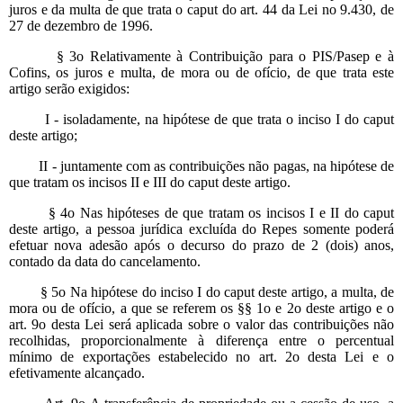
juros e da multa de que trata o caput do art. 44 da Lei no 9.430, de
27 de dezembro de 1996.
§ 3o Relativamente à Contribuição para o PIS/Pasep e à
Cofins, os juros e multa, de mora ou de ofício, de que trata este
artigo serão exigidos:
I - isoladamente, na hipótese de que trata o inciso I do caput
deste artigo;
II - juntamente com as contribuições não pagas, na hipótese de
que tratam os incisos II e III do caput deste artigo.
§ 4o Nas hipóteses de que tratam os incisos I e II do caput
deste artigo, a pessoa jurídica excluída do Repes somente poderá
efetuar nova adesão após o decurso do prazo de 2 (dois) anos,
contado da data do cancelamento.
§ 5o Na hipótese do inciso I do caput deste artigo, a multa, de
mora ou de ofício, a que se referem os §§ 1o e 2o deste artigo e o
art. 9o desta Lei será aplicada sobre o valor das contribuições não
recolhidas, proporcionalmente à diferença entre o percentual
mínimo de exportações estabelecido no art. 2o desta Lei e o
efetivamente alcançado.