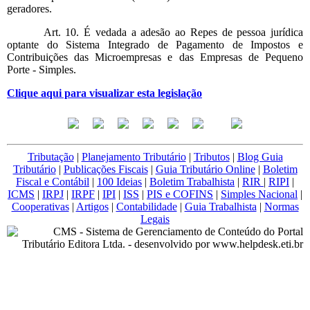
geradores.
Art. 10. É vedada a adesão ao Repes de pessoa jurídica
optante do Sistema Integrado de Pagamento de Impostos e
Contribuições das Microempresas e das Empresas de Pequeno
Porte - Simples.
Clique aqui para visualizar esta legislação
Tributação
|
Planejamento Tributário
|
Tributos
|
Blog Guia
Tributário
|
Publicações Fiscais
|
Guia Tributário Online
|
Boletim
Fiscal e Contábil
|
100 Ideias
|
Boletim Trabalhista
|
RIR
|
RIPI
|
ICMS
|
IRPJ
|
IRPF
|
IPI
|
ISS
|
PIS e COFINS
|
Simples Nacional
|
Cooperativas
|
Artigos
|
Contabilidade
|
Guia Trabalhista
|
Normas
Legais