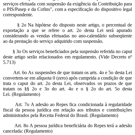
serviços efetuada com suspensão da exigência da Contribuição para
o PIS/Pasep e da Cofins", com a especificação do dispositivo legal
correspondente.
§ 2o Na hipótese do disposto neste artigo, o percentual de
exportação a que se refere o art. 2o desta Lei será apurado
considerando as vendas efetuadas no ano-calendário subseqüente
ao da prestação do serviço adquirido com suspensão.
§ 3o Os serviços beneficiados pela suspensão referida no caput
deste artigo serão relacionados em regulamento. (Vide Decreto nº
5.713)
Art. 6o As suspensões de que tratam os arts. 4o e 5o desta Lei
convertem-se em alíquota 0 (zero) após cumprida a condição de que
trata o caput do art. 2o desta Lei, observados os prazos de que
tratam os §§ 2o e 3o do art. 4o e o § 2o do art. 5o desta
Lei. (Regulamento)
Art. 7o A adesão ao Repes fica condicionada à regularidade
fiscal da pessoa jurídica em relação aos tributos e contribuições
administrados pela Receita Federal do Brasil. (Regulamento)
Art. 8o A pessoa jurídica beneficiária do Repes terá a adesão
cancelada: (Regulamento)