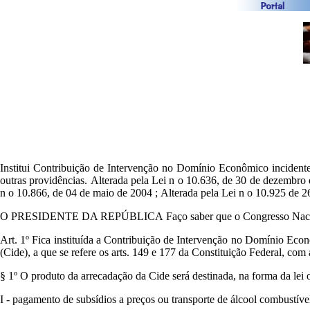
Institui Contribuição de Intervenção no Domínio Econômico incidente s
outras providências. Alterada pela Lei n o 10.636, de 30 de dezembro 
n o 10.866, de 04 de maio de 2004 ; Alterada pela Lei n o 10.925 de 
O PRESIDENTE DA REPÚBLICA Faço saber que o Congresso Nacional 
Art. 1º Fica instituída a Contribuição de Intervenção no Domínio Econô
(Cide), a que se refere os arts. 149 e 177 da Constituição Federal, c
§ 1º O produto da arrecadação da Cide será destinada, na forma da lei 
I - pagamento de subsídios a preços ou transporte de álcool combustível