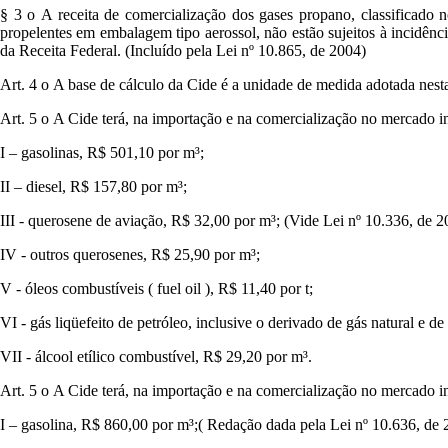
§ 3 o A receita de comercialização dos gases propano, classificado 
propelentes em embalagem tipo aerossol, não estão sujeitos à incidênc
da Receita Federal. (Incluído pela Lei nº 10.865, de 2004)
Art. 4 o A base de cálculo da Cide é a unidade de medida adotada nesta
Art. 5 o A Cide terá, na importação e na comercialização no mercado int
I – gasolinas, R$ 501,10 por m³;
II – diesel, R$ 157,80 por m³;
III - querosene de aviação, R$ 32,00 por m³; (Vide Lei nº 10.336, de 2
IV - outros querosenes, R$ 25,90 por m³;
V - óleos combustíveis ( fuel oil ), R$ 11,40 por t;
VI - gás liqüefeito de petróleo, inclusive o derivado de gás natural e de
VII - álcool etílico combustível, R$ 29,20 por m³.
Art. 5 o A Cide terá, na importação e na comercialização no mercado in
I – gasolina, R$ 860,00 por m³;( Redação dada pela Lei nº 10.636, de 