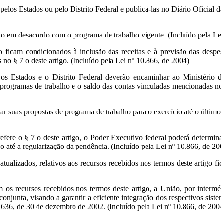
 pelos Estados ou pelo Distrito Federal e publicá-las no Diário Oficial 
ado em desacordo com o programa de trabalho vigente. (Incluído pela Le
o ficam condicionados à inclusão das receitas e à previsão das despes
no § 7 o deste artigo. (Incluído pela Lei nº 10.866, de 2004)
s Estados e o Distrito Federal deverão encaminhar ao Ministério dos
 programas de trabalho e o saldo das contas vinculadas mencionadas n
r suas propostas de programa de trabalho para o exercício até o último 
re o § 7 o deste artigo, o Poder Executivo federal poderá determinar 
o até a regularização da pendência. (Incluído pela Lei nº 10.866, de 20
atualizados, relativos aos recursos recebidos nos termos deste artigo fi
 os recursos recebidos nos termos deste artigo, a União, por intermé
njunta, visando a garantir a eficiente integração dos respectivos siste
10.636, de 30 de dezembro de 2002. (Incluído pela Lei nº 10.866, de 200