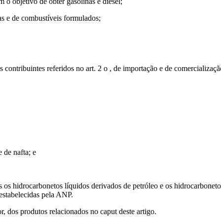
o objetivo de obter gasolinas e diesel;
s e de combustíveis formulados;
 contribuintes referidos no art. 2 o , de importação e de comercializaç
 de nafta; e
tes os hidrocarbonetos líquidos derivados de petróleo e os hidrocarbonet
estabelecidas pela ANP.
or, dos produtos relacionados no caput deste artigo.