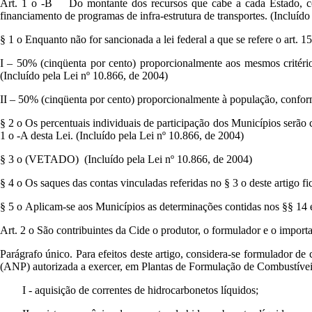
Art. 1 o -B Do montante dos recursos que cabe a cada Estado, com 
financiamento de programas de infra-estrutura de transportes. (Incluído
§ 1 o Enquanto não for sancionada a lei federal a que se refere o art. 15
I – 50% (cinqüenta por cento) proporcionalmente aos mesmos critérios
(Incluído pela Lei nº 10.866, de 2004)
II – 50% (cinqüenta por cento) proporcionalmente à população, conform
§ 2 o Os percentuais individuais de participação dos Municípios serão c
1 o -A desta Lei. (Incluído pela Lei nº 10.866, de 2004)
§ 3 o (VETADO) (Incluído pela Lei nº 10.866, de 2004)
§ 4 o Os saques das contas vinculadas referidas no § 3 o deste artigo f
§ 5 o Aplicam-se aos Municípios as determinações contidas nos §§ 14 e 
Art. 2 o São contribuintes da Cide o produtor, o formulador e o importad
Parágrafo único. Para efeitos deste artigo, considera-se formulador de
(ANP) autorizada a exercer, em Plantas de Formulação de Combustíveis,
I - aquisição de correntes de hidrocarbonetos líquidos;