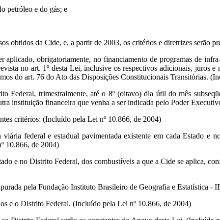
do petróleo e do gás; e
s obtidos da Cide, e, a partir de 2003, os critérios e diretrizes serão pr
 aplicado, obrigatoriamente, no financiamento de programas de infra-est
vista no art. 1º desta Lei, inclusive os respectivos adicionais, juros 
ermos do art. 76 do Ato das Disposições Constitucionais Transitórias. (I
ito Federal, trimestralmente, até o 8º (oitavo) dia útil do mês subse
ra instituição financeira que venha a ser indicada pelo Poder Executivo
intes critérios: (Incluído pela Lei nº 10.866, de 2004)
viária federal e estadual pavimentada existente em cada Estado e no 
nº 10.866, de 2004)
do e no Distrito Federal, dos combustíveis a que a Cide se aplica, con
urada pela Fundação Instituto Brasileiro de Geografia e Estatística - 
os e o Distrito Federal. (Incluído pela Lei nº 10.866, de 2004)