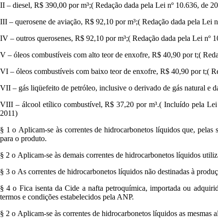
II – diesel, R$ 390,00 por m³;( Redação dada pela Lei nº 10.636, de 20
III – querosene de aviação, R$ 92,10 por m³;( Redação dada pela Lei n
IV – outros querosenes, R$ 92,10 por m³;( Redação dada pela Lei nº 1
V – óleos combustíveis com alto teor de enxofre, R$ 40,90 por t;( Red
VI – óleos combustíveis com baixo teor de enxofre, R$ 40,90 por t;( R
VII – gás liqüefeito de petróleo, inclusive o derivado de gás natural e
VIII – álcool etílico combustível, R$ 37,20 por m³.( Incluído pela Le
2011)
§ 1 o Aplicam-se às correntes de hidrocarbonetos líquidos que, pelas s
para o produto.
§ 2 o Aplicam-se às demais correntes de hidrocarbonetos líquidos utiliz
§ 3 o As correntes de hidrocarbonetos líquidos não destinadas à produ
§ 4 o Fica isenta da Cide a nafta petroquímica, importada ou adquirid
termos e condições estabelecidos pela ANP.
§ 2 o Aplicam-se às correntes de hidrocarbonetos líquidos as mesmas al