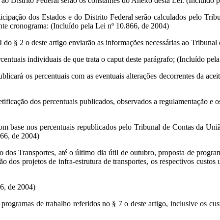
 ao Distrito Federal serão os constantes do Anexo desta Lei. (Incluído 
rticipação dos Estados e do Distrito Federal serão calculados pelo Tr
inte cronograma: (Incluído pela Lei nº 10.866, de 2004)
a III do § 2 o deste artigo enviarão as informações necessárias ao Tribun
centuais individuais de que trata o caput deste parágrafo; (Incluído pel
ublicará os percentuais com as eventuais alterações decorrentes da aceit
retificação dos percentuais publicados, observados a regulamentação e o
com base nos percentuais republicados pelo Tribunal de Contas da Uniã
866, de 2004)
 dos Transportes, até o último dia útil de outubro, proposta de progra
 dos projetos de infra-estrutura de transportes, os respectivos custos u
66, de 2004)
s programas de trabalho referidos no § 7 o deste artigo, inclusive os cus