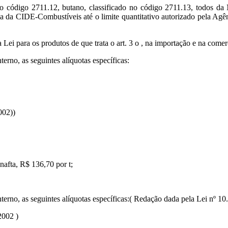
no código 2711.12, butano, classificado no código 2711.13, todos da
ia da CIDE-Combustíveis até o limite quantitativo autorizado pela Agên
 Lei para os produtos de que trata o art. 3 o , na importação e na come
erno, as seguintes alíquotas específicas:
002))
 nafta, R$ 136,70 por t;
terno, as seguintes alíquotas específicas:( Redação dada pela Lei nº 10
2002 )