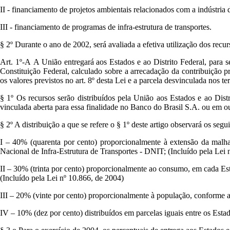
II - financiamento de projetos ambientais relacionados com a indústria 
III - financiamento de programas de infra-estrutura de transportes.
§ 2º Durante o ano de 2002, será avaliada a efetiva utilização dos recurso
Art. 1º-A A União entregará aos Estados e ao Distrito Federal, para ser
Constituição Federal, calculado sobre a arrecadação da contribuição pre
os valores previstos no art. 8º desta Lei e a parcela desvinculada nos t
§ 1º Os recursos serão distribuídos pela União aos Estados e ao Distr
vinculada aberta para essa finalidade no Banco do Brasil S.A. ou em out
§ 2º A distribuição a que se refere o § 1º deste artigo observará os segu
I – 40% (quarenta por cento) proporcionalmente à extensão da malha 
Nacional de Infra-Estrutura de Transportes - DNIT; (Incluído pela Lei 
II – 30% (trinta por cento) proporcionalmente ao consumo, em cada Esta
(Incluído pela Lei nº 10.866, de 2004)
III – 20% (vinte por cento) proporcionalmente à população, conforme ap
IV – 10% (dez por cento) distribuídos em parcelas iguais entre os Estad