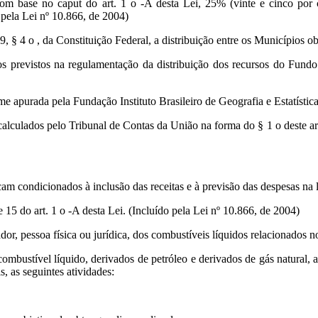
base no caput do art. 1 o -A desta Lei, 25% (vinte e cinco por ce
 pela Lei nº 10.866, de 2004)
9, § 4 o , da Constituição Federal, a distribuição entre os Municípios ob
 previstos na regulamentação da distribuição dos recursos do Fundo de
e apurada pela Fundação Instituto Brasileiro de Geografia e Estatístic
alculados pelo Tribunal de Contas da União na forma do § 1 o deste arti
icam condicionados à inclusão das receitas e à previsão das despesas na 
15 do art. 1 o -A desta Lei. (Incluído pela Lei nº 10.866, de 2004)
or, pessoa física ou jurídica, dos combustíveis líquidos relacionados no
 combustível líquido, derivados de petróleo e derivados de gás natural,
 as seguintes atividades: