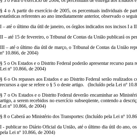
§ 3 o Para o exercício de 2004, os percentuais de entrega aos Estados e
§ 4 o A partir do exercício de 2005, os percentuais individuais de pa
estatísticas referentes ao ano imediatamente anterior, observado o segu
I – até o último dia útil de janeiro, os órgãos indicados nos incisos I 
II – até 15 de fevereiro, o Tribunal de Contas da União publicará os per
III – até o último dia útil de março, o Tribunal de Contas da União rep
nº 10.866, de 2004)
§ 5 o Os Estados e o Distrito Federal poderão apresentar recurso para 
Lei nº 10.866, de 2004)
§ 6 o Os repasses aos Estados e ao Distrito Federal serão realizados 
recursos a que se refere o § 5 o deste artigo. (Incluído pela Lei nº 10.
§ 7 o Os Estados e o Distrito Federal deverão encaminhar ao Ministério
artigo, a serem recebidos no exercício subseqüente, contendo a descrição
Lei nº 10.866, de 2004)
§ 8 o Caberá ao Ministério dos Transportes: (Incluído pela Lei nº 10.8
I - publicar no Diário Oficial da União, até o último dia útil do ano, o
pela Lei nº 10.866, de 2004)