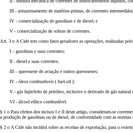
II - mistura mecânica de correntes de hidrocarbonetos líquidos, com 
III - armazenamento de matérias-primas, de correntes intermediária
IV - comercialização de gasolinas e de diesel; e
V - comercialização de sobras de correntes.
Art. 3 o A Cide tem como fatos geradores as operações, realizadas pelos
I – gasolinas e suas correntes;
II - diesel e suas correntes;
III – querosene de aviação e outros querosenes;
IV - óleos combustíveis ( fuel-oil );
V - gás liqüefeito de petróleo, inclusive o derivado de gás natural e
VI - álcool etílico combustível.
§ 1 o Para efeitos dos incisos I e II deste artigo, consideram-se corren
a produção de gasolinas ou de diesel, de conformidade com as normas 
§ 2 o A Cide não incidirá sobre as receitas de exportação, para o exteri